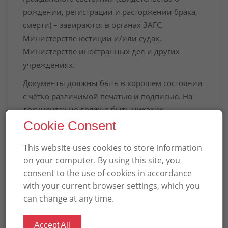
рождении, регистрации и расторжении брака,
смерти) – завираются в органах ЗАГС,
Министерстве юстиции и/или судах,
Министерстве иностранных дел и других
учреждениях.
Документы должны быть в хорошем состоянии
с чётко различимой печатью и подписью. На
документах не должно быть никаких
посторонних надписей или отметок.
Cookie Consent
Органы ЗАГС могут отказать в заверении
This website uses cookies to store information
апостилем документов, выданных в СССР. В
on your computer. By using this site, you
таком случае необходимо получить замену
consent to the use of cookies in accordance
документа, выданного в СССР.
with your current browser settings, which you
can change at any time.
Апостиль ставится исключительно на оригинал
или на нотариально заверенную копию, если
на оригинал невозможно поставить апостиль
Accept All