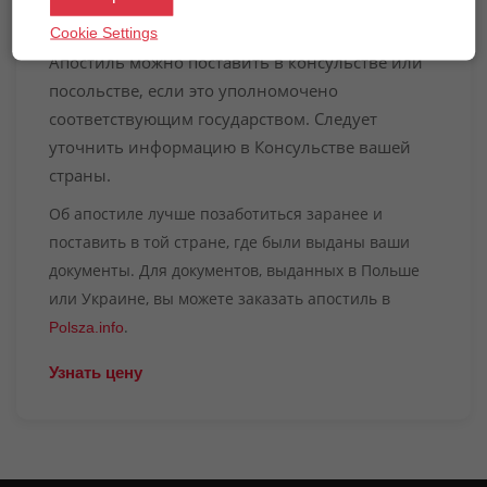
(например, паспорт, водительские права).
Cookie Settings
Апостиль можно поставить в консульстве или
посольстве, если это уполномочено
соответствующим государством. Следует
уточнить информацию в Консульстве вашей
страны.
Об апостиле лучше позаботиться заранее и
поставить в той стране, где были выданы ваши
документы. Для документов, выданных в Польше
или Украине, вы можете заказать апостиль в
.
Polsza.info
Узнать цену