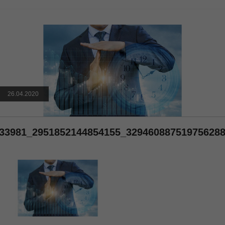
26.04.2020
33981_2951852144854155_32946088751975628