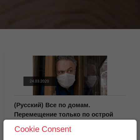
24.03.2020
(Русский) Все по домам.
Перемещение только по острой
необходимости
Cookie Consent
Вибачте цей текст доступний тільки в