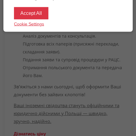
оброблені відповідно до польського
Accept All
законодавства.
Cookie Settings
Як ми працюємо?
Аналіз документів та консультація.
Підготовка всіх паперів (присяжні переклади,
складання заяви).
Подання заяви та супровід процедури у РАЦС.
Отримання польського документа та передача
його Вам.
Зв’яжіться з нами сьогодні, щоб оформити Ваші
документи без зайвих клопотів!
Ваші іноземні свідоцтва стануть офіційними та
юридично дійсними у Польщі — швидко,
зручно, надійно.
Дiзнатись цiну