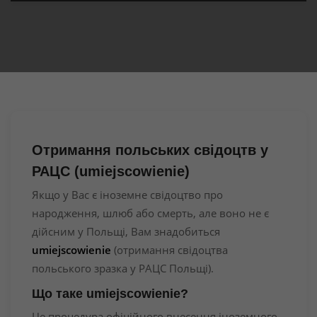
Отримання польських свідоцтв у
РАЦС (umiejscowienie)
Якщо у Вас є іноземне свідоцтво про
народження, шлюб або смерть, але воно не є
дійсним у Польщі, Вам знадобиться
umiejscowienie
(отримання свідоцтва
польського зразка у РАЦС Польщі).
Що таке umiejscowienie?
Це процедура офіційного внесення іноземного