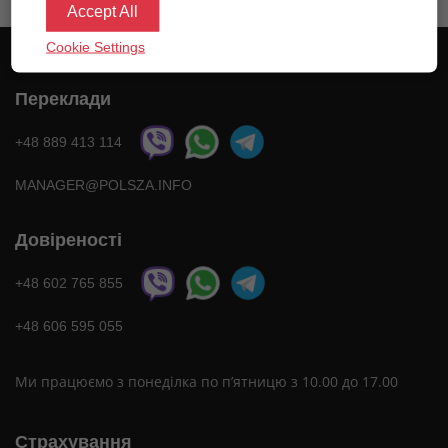
Accept All
Cookie Settings
Переклади
+48 889 413 114
MANAGER@POLSZA.INFO
Довіреності
+48 602 765 855
+48 606 595 055
Ми працюємо з понеділка по п’ятницю з 10.00 до 17.00
Страхування