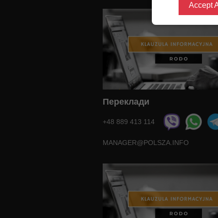
Accept A
Переклади
+48 889 413 114
MANAGER@POLSZA.INFO