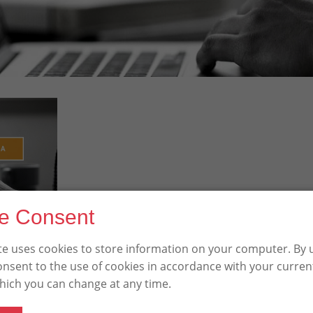
e Consent
te uses cookies to store information on your computer. By u
consent to the use of cookies in accordance with your curre
which you can change at any time.