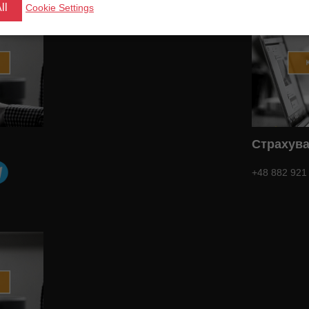
ll
Cookie Settings
Страхув
+48 882 921