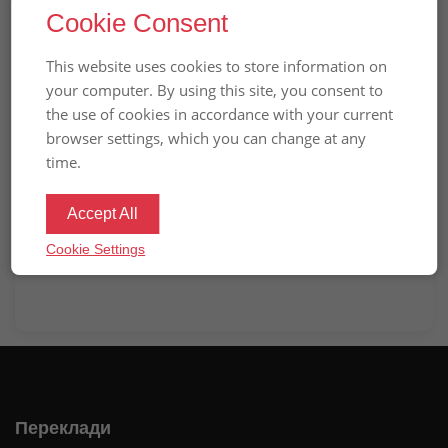
основание для продления визы
Cookie Consent
или заявления на ВНЖ (karta
pobytu)
This website uses cookies to store information on
your computer. By using this site, you consent to
Вибачте цей текст доступний тільки в
the use of cookies in accordance with your current
“
”.
Російська
browser settings, which you can change at any
time.
ПРЕДЫДУЩАЯ НОВОСТЬ
Accept All
СЛЕДУЮЩАЯ НОВОСТЬ
Cookie Settings
Переклади