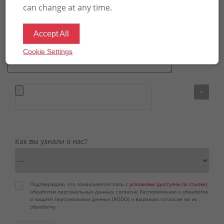
can change at any time.
Accept All
Cookie Settings
+
Как вы узнали о нас?
Подтверждаю, что ознакомился/-лась с
условиями (доступны по ссылке)
обработки персональных данных, согласно Распоряжению о обработке
и защите персональных данных (RODO) и выражаю согласие на их
обработку.