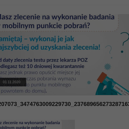
01.11.2020
207073_3474763009229730_23768965627328716