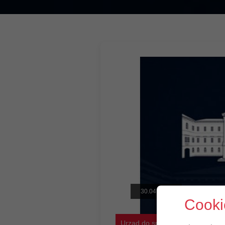
30.04.2020
Cooki
Urząd do spraw cudzoziemców