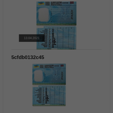
13.04.2021
5cfdb0132c45