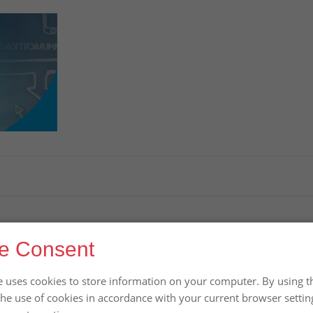
e Consent
e uses cookies to store information on your computer. By using th
the use of cookies in accordance with your current browser settin