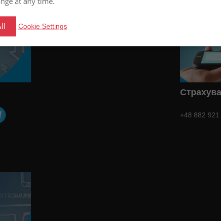
nge at any time.
ll
Cookie Settings
Страхув
+48 882 921