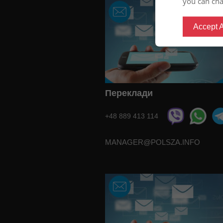
you can cha
Accept A
Переклади
+48 889 413 114
MANAGER@POLSZA.INFO