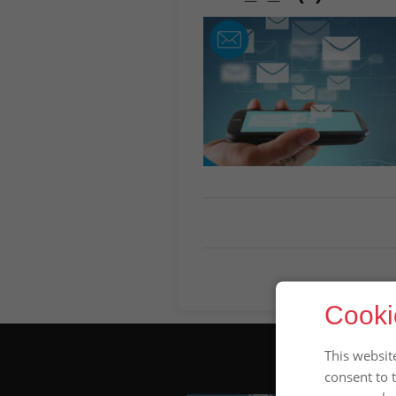
Cooki
This websit
consent to 