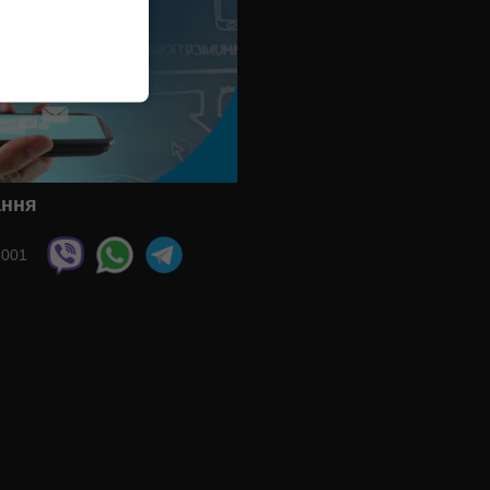
ання
 001