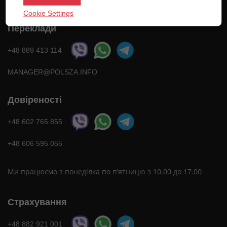
Cookie Settings
Переклади
+48 889 413 114
MANAGER@POLSZA.INFO
Довіреності
+48 602 765 855
+48 606 595 055
Ми працюємо з понеділка по п’ятницю з 10.00 до 17.00
Страхування
+48 882 921 001