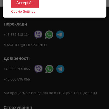
Accept All
Cookie Settings
Переклади
+48 889 413 114
MANAGER@POLSZA.INFO
Довіреності
+48 602 765 855
+48 606 595 055
Ми працюємо з понеділка по п’ятницю з 10.00 до 17.00
Страхування