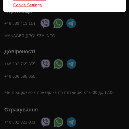
Cookie Settings
Переклади
+48 889 413 114
MANAGER@POLSZA.INFO
Довіреності
+48 602 765 855
+48 606 595 055
Ми працюємо з понеділка по п’ятницю з 10.00 до 17.00
Страхування
+48 882 921 001