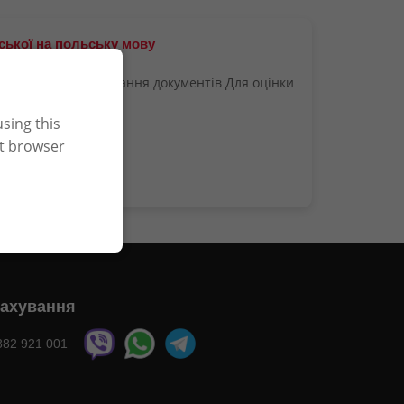
ської на польську мову
реказу вимогам подання документів Для оцінки
sing this
nt browser
ахування
882 921 001