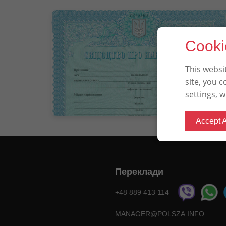
Cooki
This websi
site, you 
settings, 
04.10.2020
Accept A
Переклади
+48 889 413 114
MANAGER@POLSZA.INFO