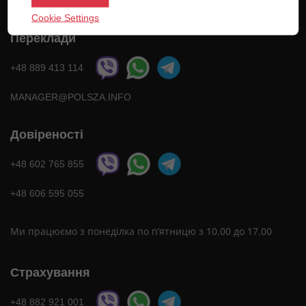
Cookie Settings
Переклади
+48 889 413 114
MANAGER@POLSZA.INFO
Довіреності
+48 602 765 855
+48 606 595 055
Ми працюємо з понеділка по п’ятницю з 10.00 до 17.00
Страхування
+48 882 921 001