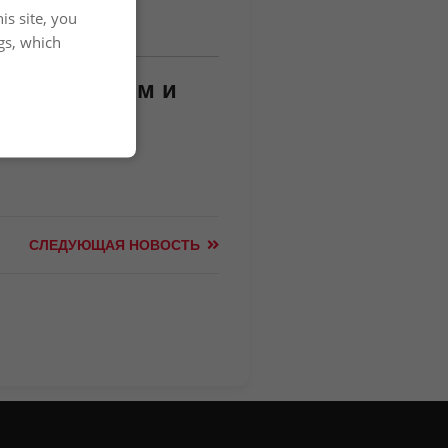
is site, you
gs, which
омогут няням и
СЛЕДУЮЩАЯ НОВОСТЬ