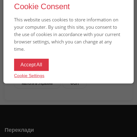
Cookie Consent
граждан в Польше
Вибачте цей текст доступний тільки в
This website uses cookies to store information on
“
”.
Російська
your computer. By using this site, you consent to
the use of cookies in accordance with your current
browser settings, which you can change at any
time.
ПРЕДЫДУЩАЯ НОВОСТЬ
СЛЕДУЮЩАЯ НОВОСТЬ
Accept All
Cookie Settings
налоги в Украине
ФОП
Переклади