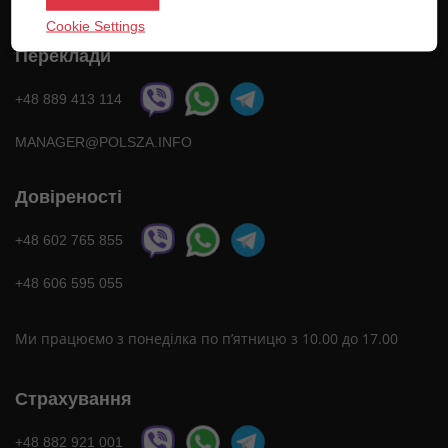
Cookie Settings
Переклади
+48 889 413 114
MANAGER@POLSZA.INFO
Довіреності
+48 602 765 855
+48 606 595 055
Ми працюємо з понеділка по п’ятницю з 10.00 до 17.00
Страхування
+48 882 921 001