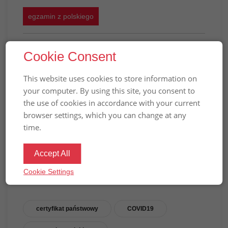
egzamin z polskiego
(Русский) Государственный
Cookie Consent
экзамен по польскому языку.
This website uses cookies to store information on
COVID – режим и ограничения
your computer. By using this site, you consent to
Вибачте цей текст доступний тільки в
the use of cookies in accordance with your current
“
”.
Російська
browser settings, which you can change at any
time.
ПРЕДЫДУЩАЯ НОВОСТЬ
Accept All
СЛЕДУЮЩАЯ НОВОСТЬ
Cookie Settings
certyfikat państwowy
COVID19