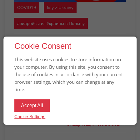
COVID19
loty z Ukrainy
авиарейсы из Украины в Польшу
(Русский) НОВЫЙ СПИСОК СТРАН
Cookie Consent
С ЗАПРЕТОМ АВИАСООБЩЕНИЯ С
This website uses cookies to store information on
ПОЛЬШЕЙ: 29 ГОСУДАРСТВ БЕЗ ЕС
your computer. By using this site, you consent to
И УКРАИНЫ
the use of cookies in accordance with your current
browser settings, which you can change at any
Вибачте цей текст доступний тільки в
time.
“
”.
Російська
Accept All
ПРЕДЫДУЩАЯ НОВОСТЬ
Cookie Settings
СЛЕДУЮЩАЯ НОВОСТЬ