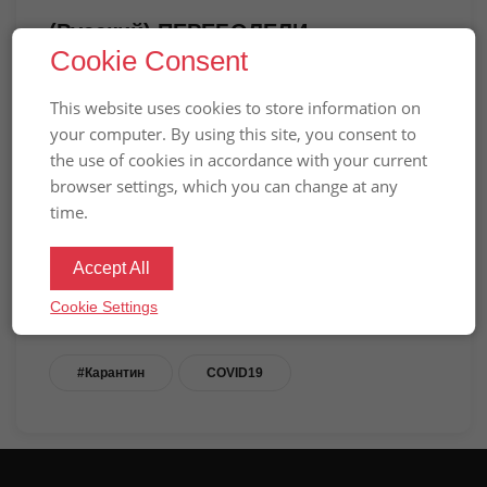
(Русский) ПЕРЕБОЛЕЛИ
Cookie Consent
«КОВИДОМ»? В ПОЛЬШУ МОЖНО
ВЪЕХАТЬ БЕЗ КАРАНТИНА
This website uses cookies to store information on
your computer. By using this site, you consent to
Вибачте цей текст доступний тільки в
the use of cookies in accordance with your current
“
”.
Російська
browser settings, which you can change at any
time.
ПРЕДЫДУЩАЯ НОВОСТЬ
Accept All
СЛЕДУЮЩАЯ НОВОСТЬ
Cookie Settings
#Карантин
COVID19