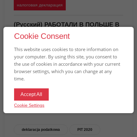
налоговая декларация
(Русский) РАБОТАЛИ В ПОЛЬШЕ В
2020 ГОДУ? ВАШ PIT УЖЕ ГОТОВ:
Cookie Consent
НАЛОГОВАЯ ДЕКЛАРАЦИЯ ЧЕРЕЗ
This website uses cookies to store information on
ИНТЕРНЕТ
your computer. By using this site, you consent to
Вибачте цей текст доступний тільки в
the use of cookies in accordance with your current
browser settings, which you can change at any
“
”.
Російська
time.
Accept All
ПРЕДЫДУЩАЯ НОВОСТЬ
СЛЕДУЮЩАЯ НОВОСТЬ
Cookie Settings
deklaracja podatkowa
PIT 2020