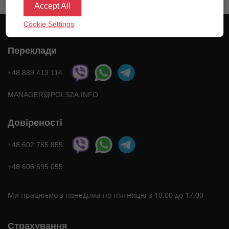
Accept All
Cookie Settings
Переклади
+48 889 413 114
MANAGER@POLSZA.INFO
Довіреності
+48 602 765 855
+48 606 595 055
Ми працюємо з понеділка по п’ятницю з 10.00 до 17.00
Страхування